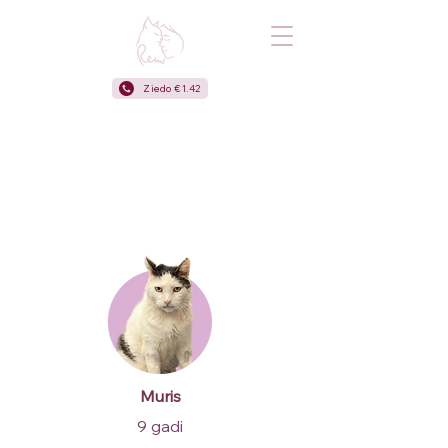
Ziedo €1.42
Muris
9 gadi