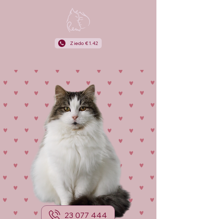
Ziedo €1.42
23 077 444