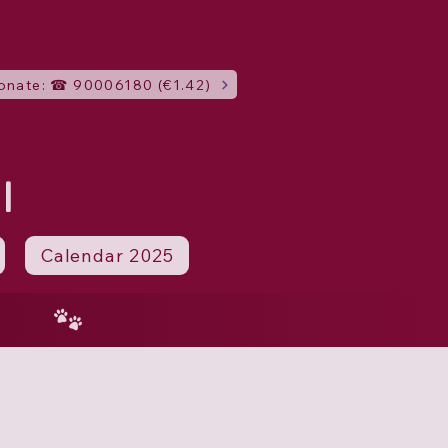
onate: ☎ 90006180 (€1.42)
I
Calendar 2025
4