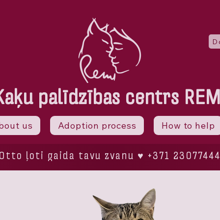
D
Kaķu palīdzības centrs REM
bout us
Adoption process
How to help
Otto ļoti gaida tavu zvanu ♥ +371 2307744