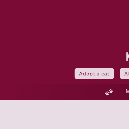
Adopt a cat
A
M