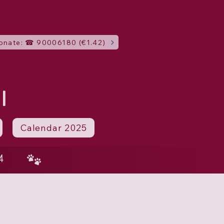
onate: ☎ 90006180 (€1.42)
I
Calendar 2025
4