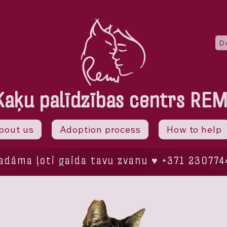
D
Kaķu palīdzības centrs REM
bout us
Adoption process
How to help
dāma ļoti gaida tavu zvanu ♥ +371 230774