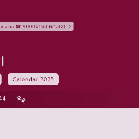
onate: ☎ 90006180 (€1.42)
I
Calendar 2025
44