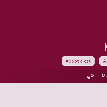
Adopt a cat
A
Ma