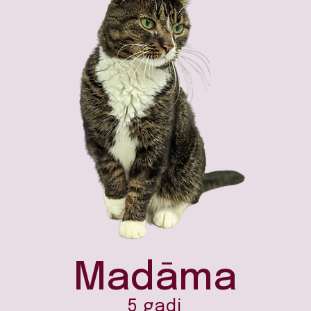
Madāma
5 gadi