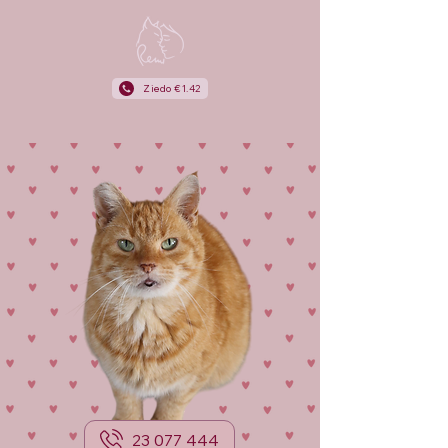
Ziedo €1.42
23 077 444