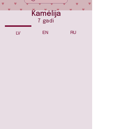
Kamēlija
7 gadi
EN
RU
LV