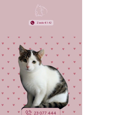
Ziedo €1.42
23 077 444