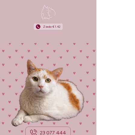
Ziedo €1.42
23 077 444