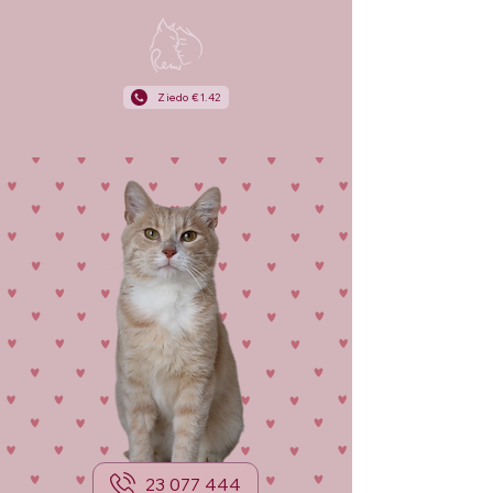
Ziedo €1.42
23 077 444