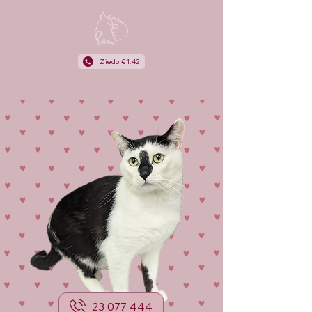
Ziedo €1.42
23 077 444