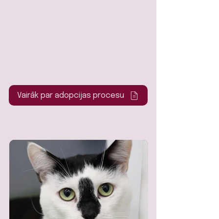
Vairāk par adopcijas procesu