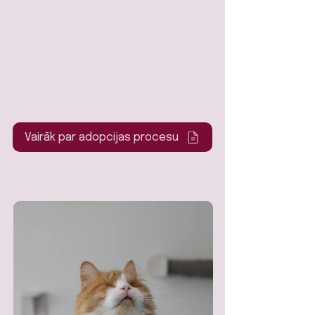
Vairāk par adopcijas procesu