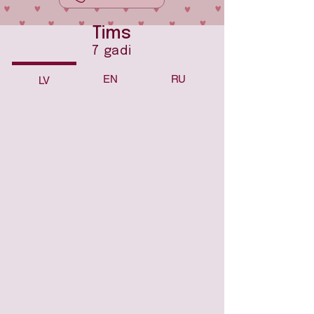
Tims
7 gadi
EN
RU
LV