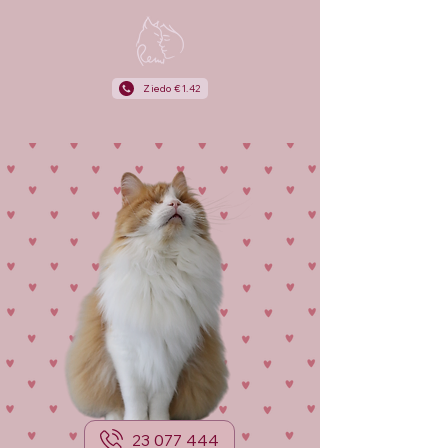
Ziedo €1.42
23 077 444