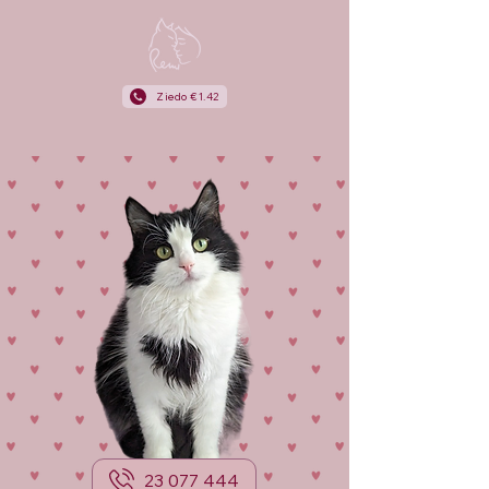
Ziedo €1.42
23 077 444