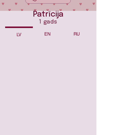
Patrīcija
1 gads
EN
RU
LV