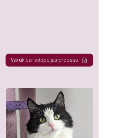
Vairāk par adopcijas procesu