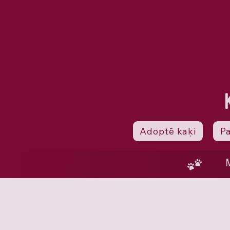
Adoptē kaķi
P