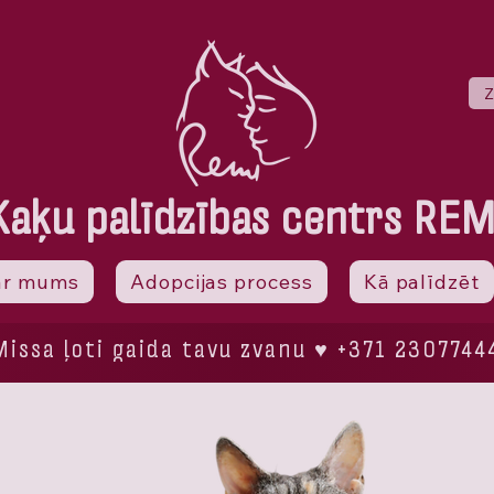
Z
Kaķu palīdzības centrs REM
ar mums
Adopcijas process
Kā palīdzēt
Missa ļoti gaida tavu zvanu ♥ +371 2307744