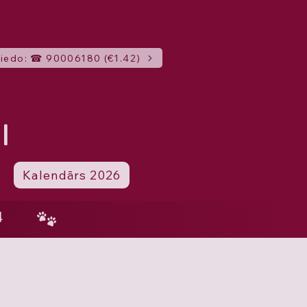
iedo: ☎ 90006180 (€1.42)
I
Kalendārs 2026
4