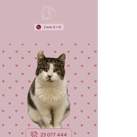
Ziedo €1.42
23 077 444