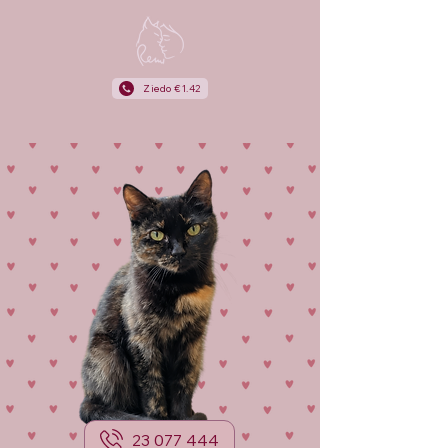
Ziedo €1.42
23 077 444