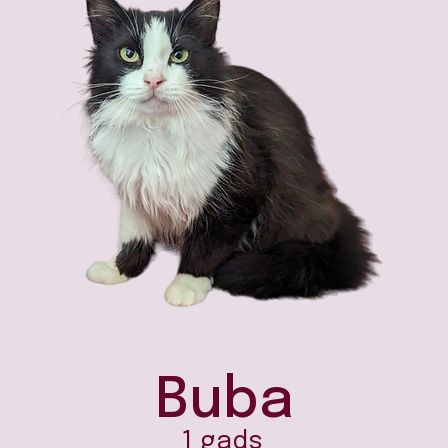
Buba
1 gads