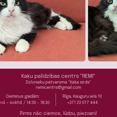
Kaķu palīdzības centrs "REMI"
Dzīvnieku patversme "Kaķa sirds"
remicentrs@gmail.com
Ciemiņus gaidām:
Rīga, Kauguru iela 10
rd. - svētd. / 14:30 - 18:30
+371 23 077 444
Pirms nāc ciemos, lūdzu, piezvani!