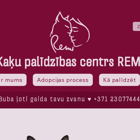
Z
Kaķu palīdzības centrs REM
ar mums
Adopcijas process
Kā palīdzēt
Buba ļoti gaida tavu zvanu ♥ +371 2307744