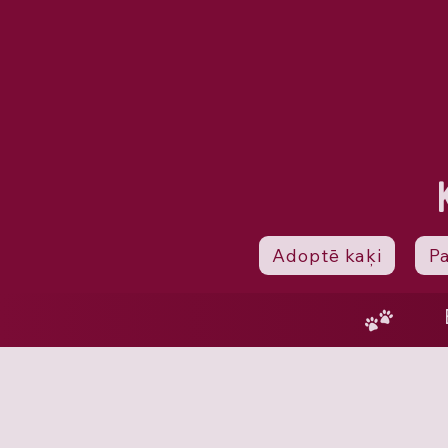
Adoptē kaķi
P