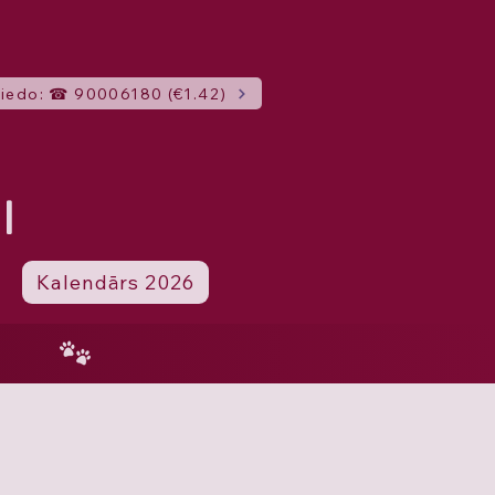
iedo: ☎ 90006180 (€1.42)
I
Kalendārs 2026
4