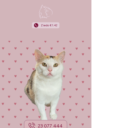
Ziedo €1.42
23 077 444