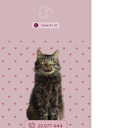
Ziedo €1.42
23 077 444