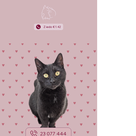
Ziedo €1.42
23 077 444