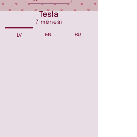
Tesla
7 mēneši
EN
RU
LV