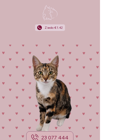
Ziedo €1.42
23 077 444