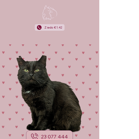
Ziedo €1.42
23 077 444