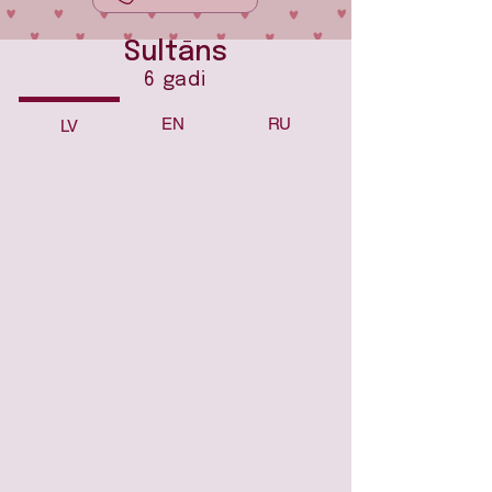
Sultāns
6 gadi
EN
RU
LV