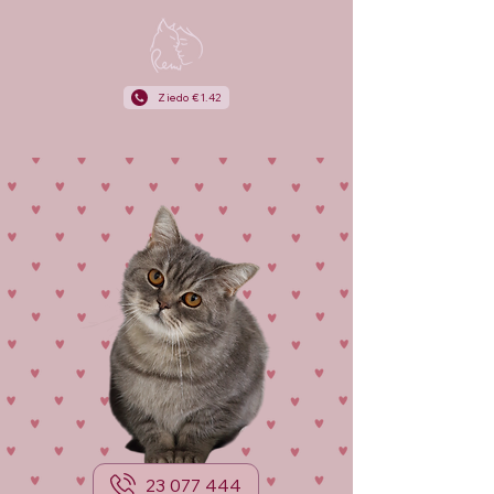
Ziedo €1.42
23 077 444