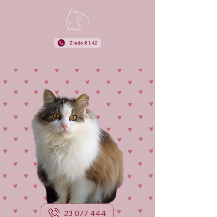
Ziedo €1.42
23 077 444