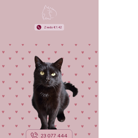
Ziedo €1.42
23 077 444