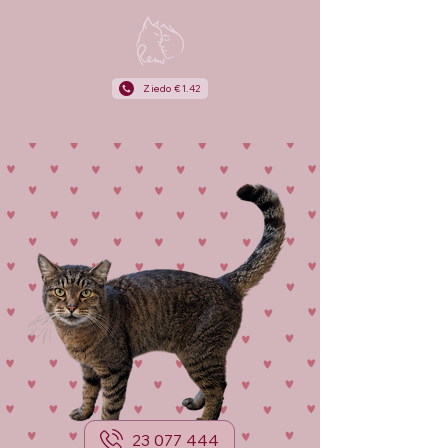
Ziedo €1.42
23 077 444