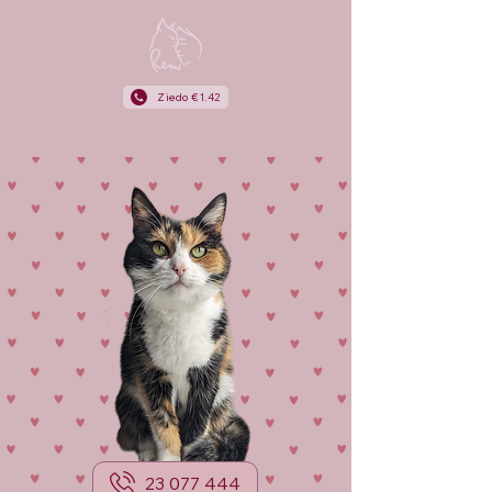
Ziedo €1.42
23 077 444