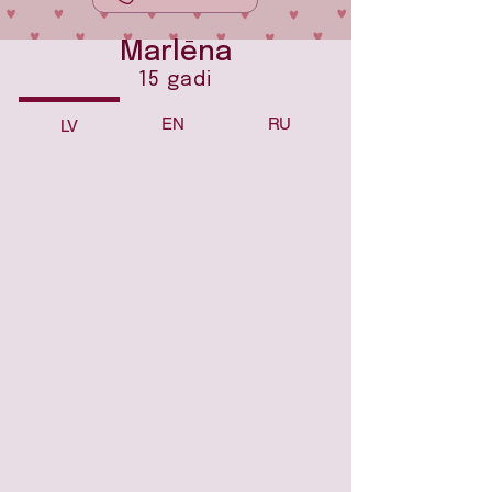
Marlēna
15 gadi
EN
RU
LV