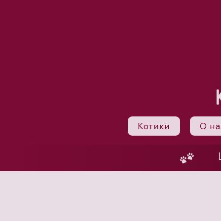
Котики
О на