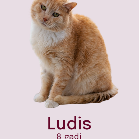
Ludis
8 gadi