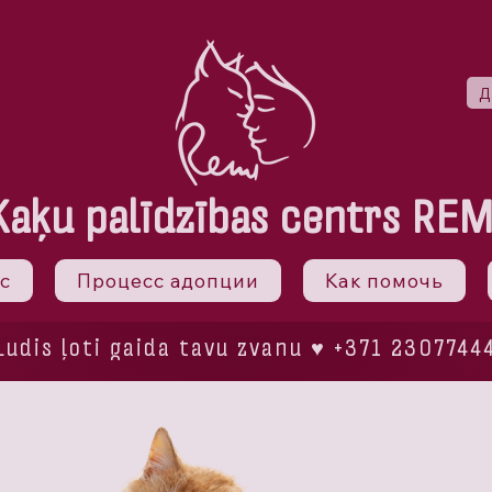
Д
Kaķu palīdzības centrs REM
с
Процесс адопции
Как помочь
Ludis ļoti gaida tavu zvanu ♥ +371 2307744