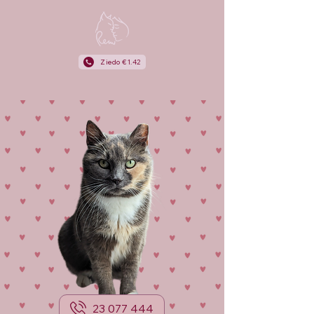
Ziedo €1.42
23 077 444