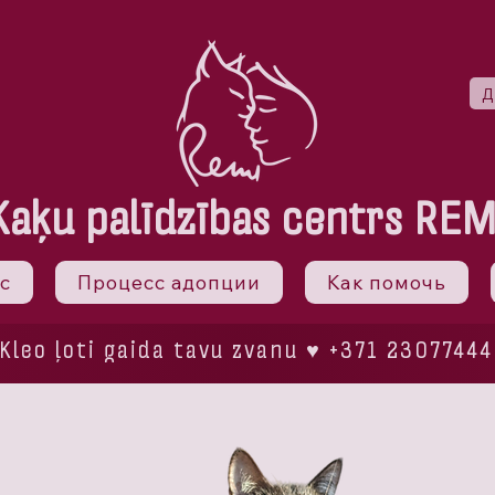
Д
Kaķu palīdzības centrs REM
с
Процесс адопции
Как помочь
Kleo ļoti gaida tavu zvanu ♥ +371 23077444