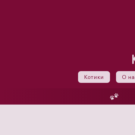
Котики
О на