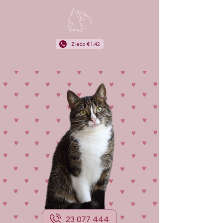
Ziedo €1.42
23 077 444