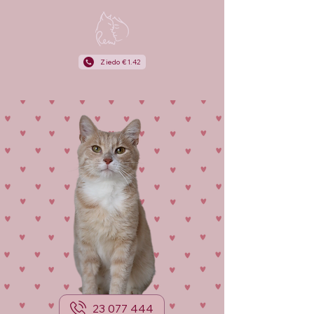
Ziedo €1.42
23 077 444