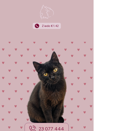
Ziedo €1.42
23 077 444