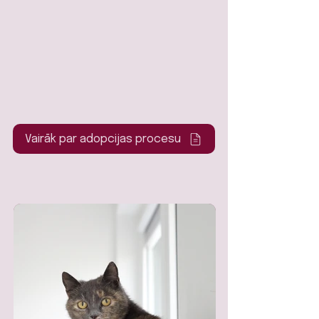
Vairāk par adopcijas procesu