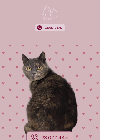
Ziedo €1.42
23 077 444