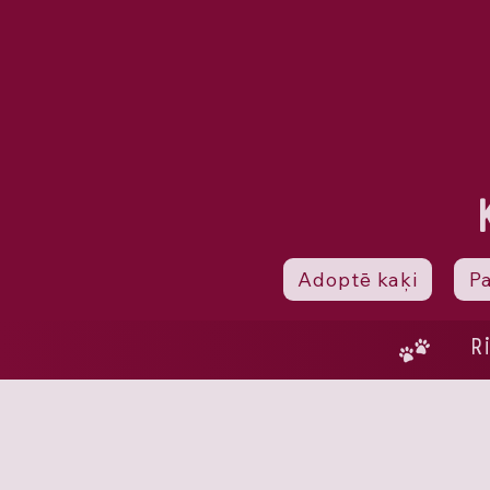
Adoptē kaķi
P
R