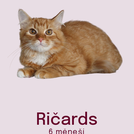
Ričards
6 mēneši