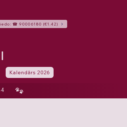
iedo: ☎ 90006180 (€1.42)
I
Kalendārs 2026
44