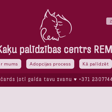
Z
Kaķu palīdzības centrs REM
ar mums
Adopcijas process
Kā palīdzēt
ičards ļoti gaida tavu zvanu ♥ +371 230774