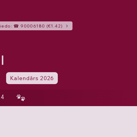
iedo: ☎ 90006180 (€1.42)
I
Kalendārs 2026
44