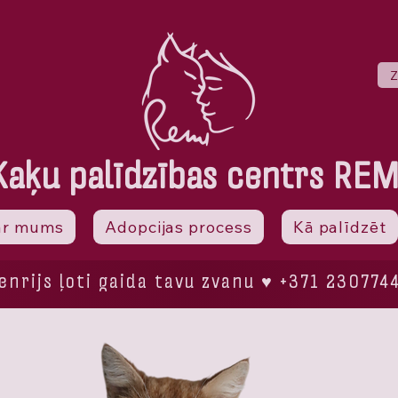
Z
Kaķu palīdzības centrs REM
ar mums
Adopcijas process
Kā palīdzēt
enrijs ļoti gaida tavu zvanu ♥ +371 230774