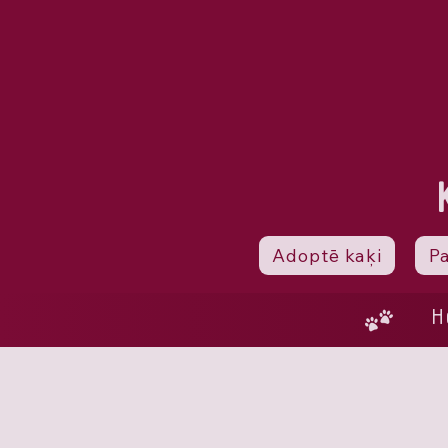
Adoptē kaķi
P
H