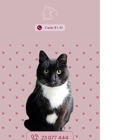
Ziedo €1.42
23 077 444