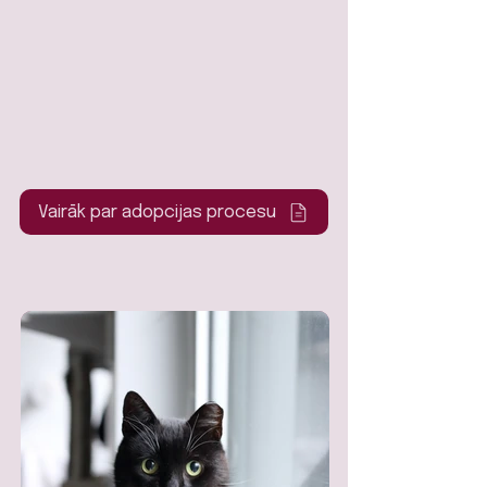
Vairāk par adopcijas procesu