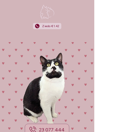
Ziedo €1.42
23 077 444