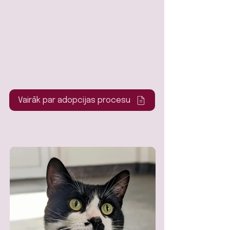
Vairāk par adopcijas procesu