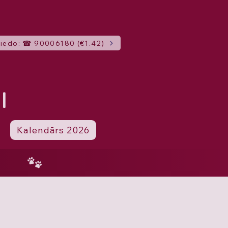
iedo: ☎ 90006180 (€1.42)
I
Kalendārs 2026
4