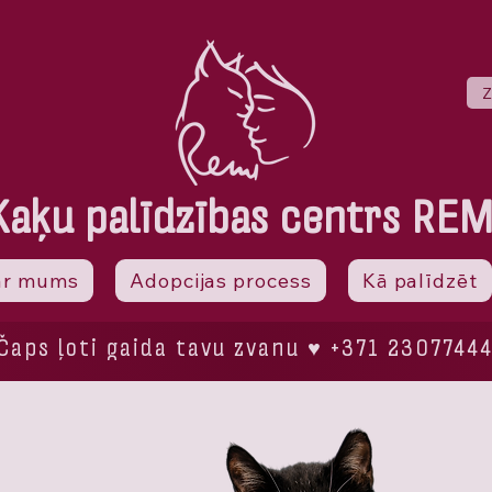
Z
Kaķu palīdzības centrs REM
ar mums
Adopcijas process
Kā palīdzēt
Čaps ļoti gaida tavu zvanu ♥ +371 2307744