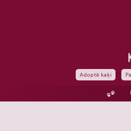
Adoptē kaķi
P