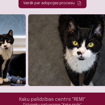
Vairāk par adopcijas procesu
Kaķu palīdzības centrs "REMI"
Dzīvnieku patversme "Kaķa sirds"