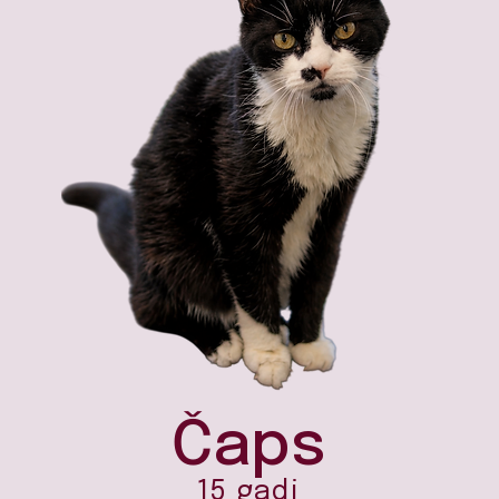
Čaps
15 gadi