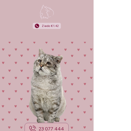
Ziedo €1.42
23 077 444