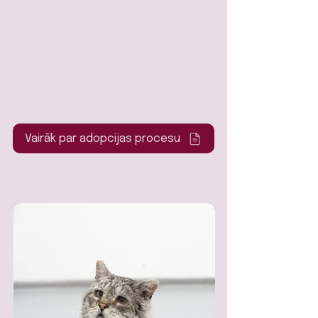
Vairāk par adopcijas procesu