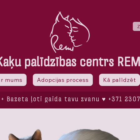
Z
Kaķu palīdzības centrs REM
ar mums
Adopcijas process
Kā palīdzēt
 + Bazeta ļoti gaida tavu zvanu ♥ +371 230