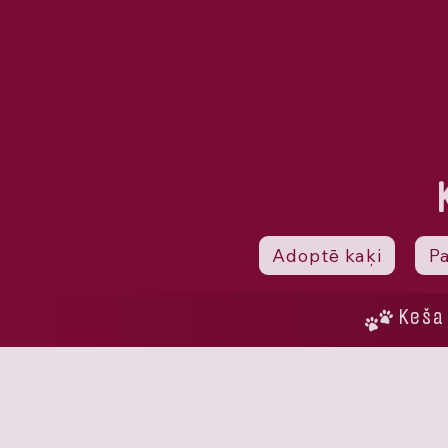
Adoptē kaķi
P
Keša