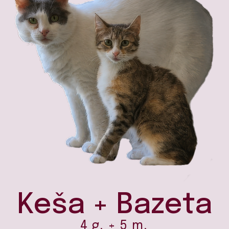
Keša + Bazeta
4 g. + 5 m.