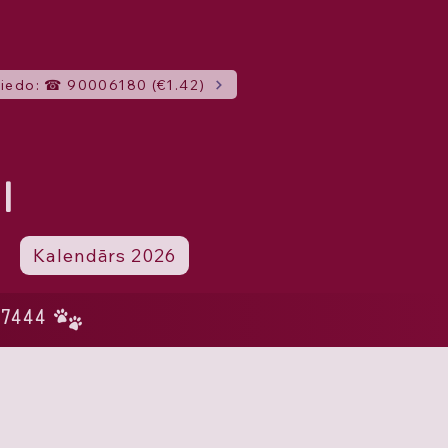
iedo: ☎ 90006180 (€1.42)
I
Kalendārs 2026
77444