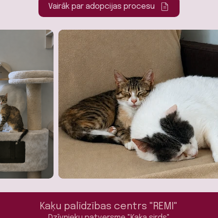
Vairāk par adopcijas procesu
Kaķu palīdzības centrs "REMI"
Dzīvnieku patversme "Kaķa sirds"